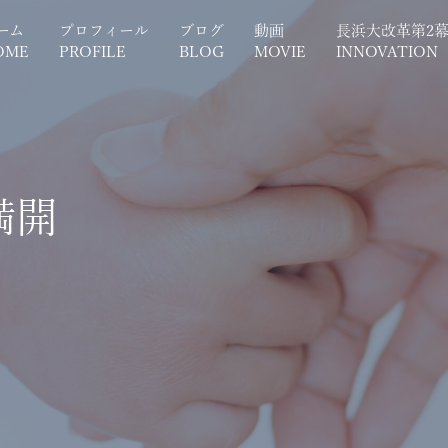
ーム
プロフィール
ブログ
動画
長浜大改革第2
OME
PROFILE
BLOG
MOVIE
INNOVATION
満開