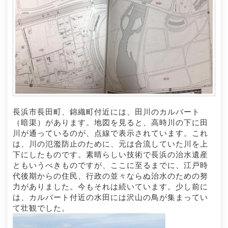
長浜市長田町、錦織町付近には、田川のカルバート
（暗渠）があります。地図を見ると、高時川の下に田
川が通っているのが、点線で表示されています。これ
は、川の氾濫防止のために、元は合流していた川を上
下にしたものです。素晴らしい技術で長浜の治水遺産
ともいうべきものですが、ここに至るまでに、江戸時
代後期からの住民、行政の並々ならぬ治水のための努
力がありました。今もそれは続いています。少し前に
は、カルバート付近の水田には沢山の鳥が集まってい
て壮観でした。