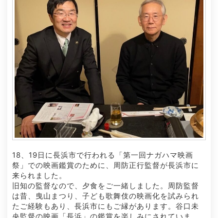
18、19日に長浜市で行われる「第一回ナガハマ映画
祭」での映画鑑賞のために、周防正行監督が長浜市に
来られました。
旧知の監督なので、夕食をご一緒しました。周防監督
は昔、曳山まつり、子ども歌舞伎の映画化を試みられ
たご経験もあり、長浜市にもご縁があります。谷口未
央監督の映画「長浜」の鑑賞を楽しみにされていま