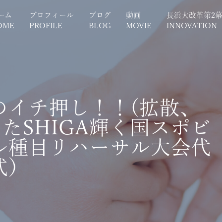
ーム
プロフィール
ブログ
動画
長浜大改革第2
OME
PROFILE
BLOG
MOVIE
INNOVATION
のイチ押し！！(拡散、
わたSHIGA輝く国スポビ
ル種目リハーサル大会代
会式）