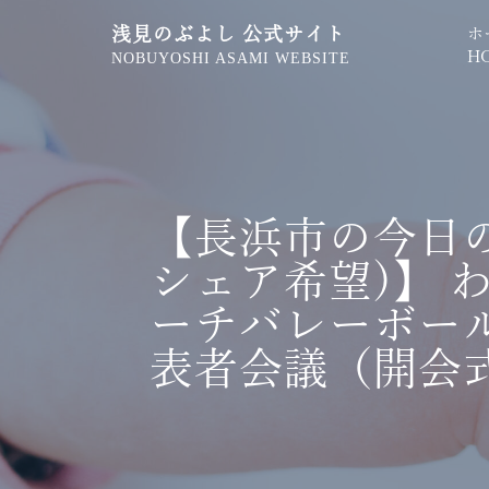
浅見のぶよし 公式サイト
ホ
H
NOBUYOSHI ASAMI WEBSITE
【長浜市の今日
シェア希望)】 
ーチバレーボー
表者会議（開